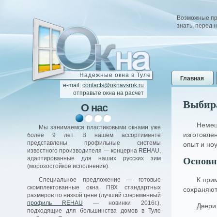
Возможные про
знать, перед 
Надежные окна в Туле
Главная
e-mail:
contacts@oknavsrok.ru
отправьте окна на расчет
Выбир
вка
О нас
Ка
Немец
тоятельно
Мы занимаемся пластиковыми окнами уже
В 2016 году 
изготовле
емля ул.
более 9 лет. В нашем ассортименте
представленных у н
ать у нас
представлены профильные системы
опыт и но
улучшена
астиковых
известного производителя — концерна REHAU,
и шумоизоляция
Основн
портом —
адаптированные для наших русских зим
улучшена эстет
километр.
(морозостойкое исполнение).
(REHAU);
сплатно,
К при
Специальное предложение — готовые
применен совр
скомплектованные окна ПВХ стандартных
уплотнитель (те
сохраняют
изводится
размеров по низкой цене (лучший современный
стала бо
 для Вас
профиль REHAU
— новинки 2016г.),
и функциональн
Двери
ти монтаж
подходящие для большинства домов в Туле
INTERNIKA
— про