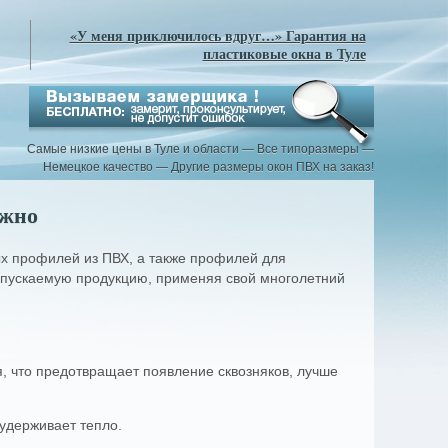
«У меня приключилось вдруг…» Гарантия на
пластиковые окна в Туле
Самые низкие цены в Туле и области — Все типоразмеры —
Немецкое качество — Другие размеры окон ПВХ на заказ!
ежно
Доставка и установка
О нас
 профилей из ПВХ, а также профилей для
Забрать заказ Вы можете самостоятельно
Мы занимаемся пластиков
ыпускаемую продукцию, применяя свой многолетний
о склада (район Тульского Кремля ул.
более 9 лет. В нашем а
еталлистов в г. Тула) или заказать у нас
представлены профиль
оставку в течении дня. Доставка пластиковых
известного производителя — к
кон по Туле грузовым транспортом —
адаптированные для наших
есплатно, по области — 10р за километр.
(морозостойкое исполнение).
одъем до квартиры на лифте бесплатно,
, что предотвращает появление сквозняков, лучше
Специальное предложе
ешком — 30р/этаж.
скомплектованные окна ПВ
Установка пластиковых окон производится
размеров по низкой цене (луч
ашими специалистами в удобное для Вас
профиль REHAU
— новин
удерживает тепло.
ремя. Вы также можете произвести монтаж
подходящие для большинства