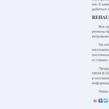
мм, 6 шир
добиться 
REHAU 
Вся п
регионы К
ветровыми
На се
изготовле
постоянны
от страны
Проду
ОКНА В СР
в поставл
информаци
Наши 