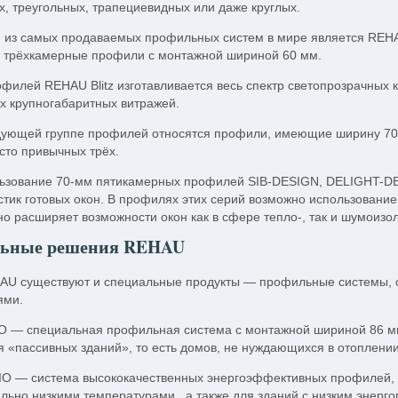
х, треугольных, трапециевидных или даже круглых.
 из самых продаваемых профильных систем в мире является REHA
 трёхкамерные профили с монтажной шириной 60 мм.
офилей REHAU Blitz изготавливается весь спектр светопрозрачных 
х крупногабаритных витражей.
дующей группе профилей относятся профили, имеющие ширину 70 
сто привычных трёх.
ьзование 70-мм пятикамерных профилей SIB-DESIGN, DELIGHT-DES
стик готовых окон. В профилях этих серий возможно использование
но расширяет возможности окон как в сфере тепло-, так и шумоизо
ьные решения REHAU
AU существуют и специальные продукты — профильные системы
ями.
 — специальная профильная система с монтажной шириной 86 мм
я «пассивных зданий», то есть домов, не нуждающихся в отоплении
IO — система высококачественных энергоэффективных профилей, 
ально низкими температурами , а также для зданий с низким энер