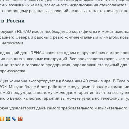
оких воздушных камер, возможность использования стеклопакетов ш
по-настоящему рекордных значений основных теплотехнических по
в России
родукция REHAU имеет необходимые сертификаты и может использо
райнего Севера и районы с резко континентальным климатом, по
 нагрузками.
годняшний день REHAU является одним из крупнейших в мире про
ния оконных и дверных конструкций. Все производства группы ко
м контролем головного предприятия, определяющего единый для в
 производства.
кция концерна экспортируется в более чем 40 стран мира. В Тул
ОК. Мы уже более 6 лет работаем с ведущими заводами компании
яемой продукции, а поэтому смело даем гарантия 5 лет на все куп
ю о ценах, качестве, гарантии вы можете узнать по телефону в Тул
окна удовлетворят даже самого требовательного и взыскательного 