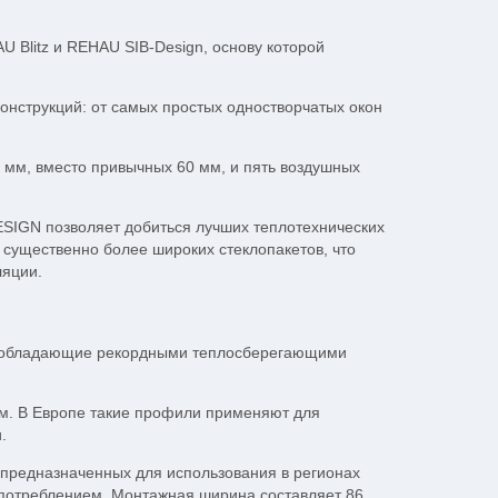
U Blitz и REHAU
SIB-Design
, основу которой
конструкций: от самых простых одностворчатых окон
мм, вместо привычных 60 мм, и пять воздушных
IGN позволяет добиться лучших теплотехнических
 существенно более широких стеклопакетов, что
ляции.
, обладающие рекордными теплосберегающими
. В Европе такие профили применяют для
.
предназначенных для использования в регионах
гопотреблением. Монтажная ширина составляет 86