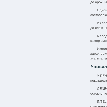
до арочны
Одной
составляю
Из пр
до сложны
К сле
камер вме
Испол
характери
значитель
Уникал
У REH
показател
GENEO
остеклени
INTEL
с экстрем