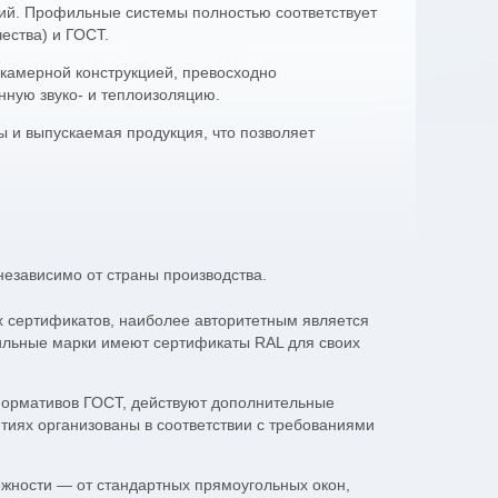
кон самостоятельно.
и области. Это позволяет купи
й. Профильные системы полностью соответствует
пластиковые окна и при этом сэ
ества) и ГОСТ.
На все пластиковые окна и конструкции
предоставляется
5 лет гарантии
завода-
Окна и комплектующие
изготовителя и
3 года гарантии
на монтаж.
отливы, откосы
,
сетка
) можно
камерной конструкцией, превосходно
со склада в готовом виде
ую звуко- и теплоизоляцию.
самостоятельно или заказат
нашими специалистами. Кроме
 и выпускаемая продукция, что позволяет
компании можно заказать полн
внешнюю/внутреннюю отде
лоджий
.
На все пластиковые окна и
предоставляется
5 лет гар
изготовителя
и
3 года гаран
независимо от страны производства.
 сертификатов, наиболее авторитетным является
фильные марки имеют сертификаты RAL для своих
нормативов ГОСТ, действуют дополнительные
тиях организованы в соответствии с требованиями
жности — от стандартных прямоугольных окон,