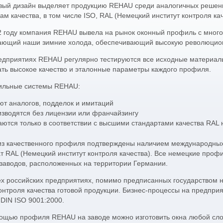
ривания
);
о
вый дизайн выделяет продукцию REHAU среди аналогичных решени
В случае отсутствия необходимых окон
кость конструкции окна
на складе — внести предоплату 70%
м качества, в том числе ISO, RAL (Немецкий институт контроля кач
ии ветровой нагрузке;
(подписывается договор), подождать в течении
а в целом.
5–7 дней.
2 году компания REHAU вывела на рынок оконный профиль с много
ющий наши зимние холода, обеспечивающий высокую революционн
вые окна и конструкции
Забрать заказ со склада (район Тульского
ся
5 лет гарантии
завода-
Кремля ул. Металлистов в г. Тула) собственным
 года гарантии
на монтаж.
едприятиях REHAU регулярно тестируются все исходные материалы
транспортом или заказать у нас доставку
в течении дня.
ть высокое качество и эталонные параметры каждого профиля.
Можете установить окна самостоятельно
льные системы REHAU:
или заказать монтаж нашими специалистами
в удобное для Вас время.
ют аналогов, подделок и имитаций
Чтобы окна служили долго, а Вы были
изводятся без лицензии или франчайзингу
полностью удовлетворены своей покупкой —
аются только в соответствии с высшими стандартами качества RAL 
прочитайте наши
заметки об окнах ПВХ
.
На все пластиковые окна и конструкции
из качественного профиля подтверждены наличием международных
предоставляется
5 лет гарантии
завода-
т RAL (Немецкий институт контроля качества). Все немецкие про
изготовителя и
3 года гарантии
на монтаж.
заводов, расположенных на территории Германии.
ех российских предприятиях, помимо предписанных государством 
онтроля качества готовой продукции. Бизнес-процессы на предприя
 DIN ISO 9001:2000.
ощью профиля REHAU на заводе можно изготовить окна любой сло