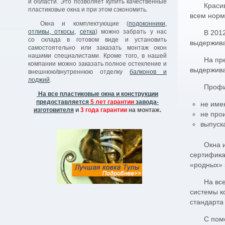
и области. Это позволяет купить качественные
система провет
Краси
пластиковые окна и при этом сэкономить.
повышенна жест
всем норма
рукции
при сопротивлен
авода-
Окна и комплектующие (
подоконники,
качество монтаж
монтаж.
отливы, откосы
,
сетка
) можно забрать у нас
В 201
со склада в готовом виде и установить
выдержива
На все пластико
самостоятельно или заказать монтаж окон
предоставляет
нашими специалистами. Кроме того, в нашей
изготовителя и
3
На пр
компании можно заказать полное остекление и
выдержива
внешнюю/внутреннюю отделку
балконов и
лоджий
.
Профи
На все пластиковые окна и конструкции
предоставляется
5 лет гарантии
завода-
не име
изготовителя
и
3 года гарантии
на монтаж.
не про
выпуск
Окна 
сертифика
«родных» 
На вс
системы к
стандарта
C пом