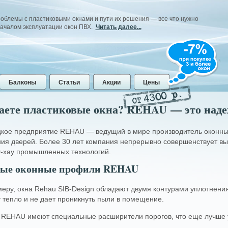
блемы с пластиковыми окнами и пути их решения — все что нужно
началом эксплуатации окон ПВХ.
Читать далее...
Балконы
Статьи
Акции
Цены
аете пластиковые окна? REHAU — это над
чество
Как купить окна?
кое предприятие REHAU — ведущий в мире производитель оконных
в профильных системах,
Выбрать пластиковое окно на сайте.
ния дверей. Более 30 лет компания непрерывно совершенствует в
ас
с
Позвонить по телефону
8 (4872) 79-09-03 с
М
у-хау промышленных технологий.
 на
35–50%
тепло
9 до 19 часов. Заказать расчет стоимости
д
;
Ваших окон или вызвать замерщика. Наш
ые оконные профили REHAU
о
ика пластикового окна
сотрудник уточнит стоимость окон и
б
конструкций ПВХ с необходимыми вам
П
меру, окна Rehau
SIB-Design
обладают двумя контурами уплотнения
еменный и эстетичный
размерами.
п
рмоэластопласт);
 тепло и не дает проникнуть пыли в помещение.
Вызвать менеджера или оплатить покупку
лее надежной
в нашем офисе на ул. Металлистов в г. Тула
ой фурнитура, (
MACO,
н
 REHAU имеют специальные расширители порогов, что еще лучше 
(
посмотреть на карте
).
тивовзломная система,
в