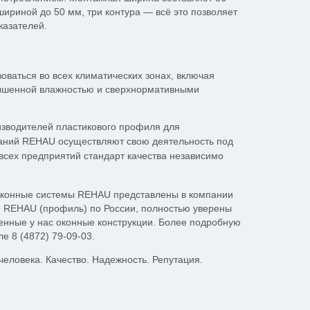
ириной до 50 мм, три контура — всё это позволяет
казателей.
ваться во всех климатических зонах, включая
вышенной влажностью и сверхнормативными
изводителей пластикового профиля для
мпаний REHAU осуществляют свою деятельность под
сех предприятий стандарт качества независимо
е оконные системы REHAU представлены в компании
 REHAU (профиль) по России, полностью уверены
ленные у нас оконные конструкции. Более подробную
е 8 (4872) 79-09-03.
человека. Качество. Надежность. Репутация.