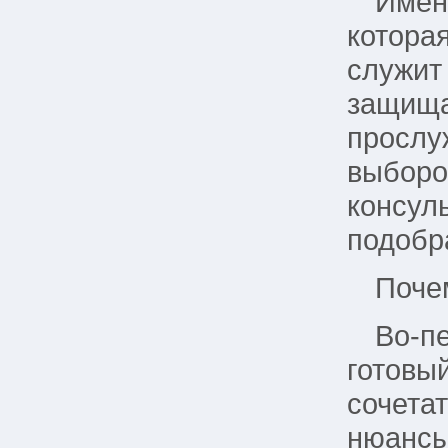
Имен
котора
служит
защища
прослу
выборо
консул
подобр
Поче
Во-п
готовы
сочетат
нюансы