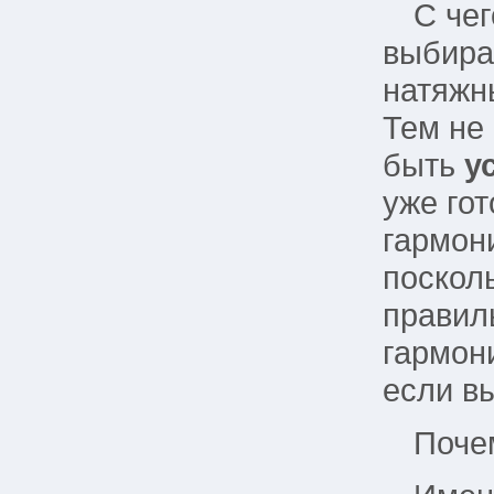
C чег
выбира
натяжны
Тем не
быть
у
уже гот
гармони
поскол
правил
гармон
если в
Поче