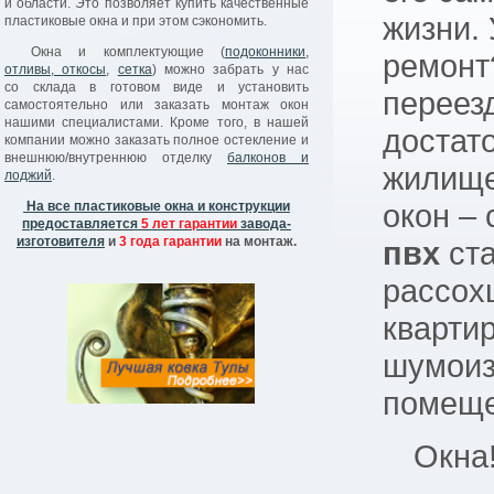
и области. Это позволяет купить качественные
система проветривания
);
жизни.
пластиковые окна и при этом сэкономить.
повышенна жесткость ко
при сопротивлении ветров
Окна и комплектующие (
подоконники,
качество монтажа в целом
ремонт
отливы, откосы
,
сетка
) можно забрать у нас
со склада в готовом виде и установить
На все пластиковые окна
переез
самостоятельно или заказать монтаж окон
предоставляется
5 лет г
нашими специалистами. Кроме того, в нашей
изготовителя и
3 года гар
достат
компании можно заказать полное остекление и
внешнюю/внутреннюю отделку
балконов и
жилище
лоджий
.
На все пластиковые окна и конструкции
окон –
предоставляется
5 лет гарантии
завода-
изготовителя
и
3 года гарантии
на монтаж.
пвх
ста
рассох
кварти
шумоиз
помеще
Окна!