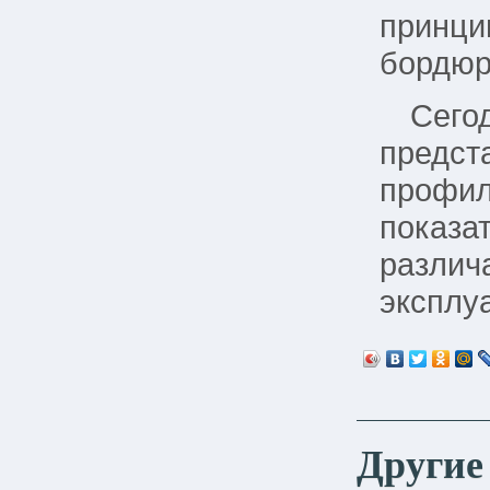
принцип
бордюр
Сего
предст
профил
показа
различа
эксплу
Другие