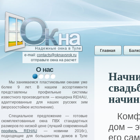
Надежные окна в Туле
Главная
Балк
e-mail:
contacts@oknavsrok.ru
отправьте окна на расчет
О нас
Качест
Начни
свадь
о
Мы занимаемся пластиковыми окнами уже
В 2016 году в профи
.
более 9 лет. В нашем ассортименте
представленных у нас
с
представлены профильные системы
начин
улучшена на
35
х
известного производителя — концерна REHAU,
и шумоизоляция;
—
адаптированные для наших русских зим
улучшена эстетика пла
.
(морозостойкое исполнение).
(REHAU);
,
Комф
Специальное предложение — готовые
применен современный
скомплектованные окна ПВХ стандартных
уплотнитель (термоэласт
дом – 
я
размеров по низкой цене (лучший современный
стала более 
с
профиль REHAU
— новинки 2016г.),
и функциональной фурн
его са
ж
подходящие для большинства домов в Туле
INTERNIKA
— противовзл